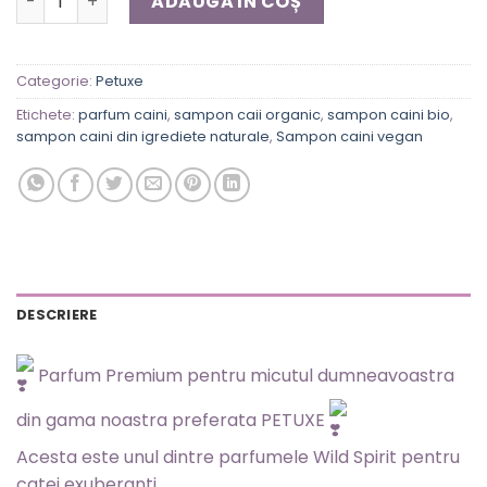
ADAUGĂ ÎN COȘ
Categorie:
Petuxe
Etichete:
parfum caini
,
sampon caii organic
,
sampon caini bio
,
sampon caini din igrediete naturale
,
Sampon caini vegan
DESCRIERE
Parfum Premium pentru micutul dumneavoastra
din gama noastra preferata PETUXE
Acesta este unul dintre parfumele Wild Spirit pentru
catei exuberanti