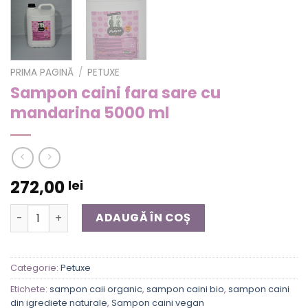
PRIMA PAGINĂ
/
PETUXE
Sampon caini fara sare cu
mandarina 5000 ml
272,00
lei
Cantitate Sampon caini fara sare cu mandarina 5000 ml
ADAUGĂ ÎN COȘ
Categorie:
Petuxe
Etichete:
sampon caii organic
,
sampon caini bio
,
sampon caini
din igrediete naturale
,
Sampon caini vegan