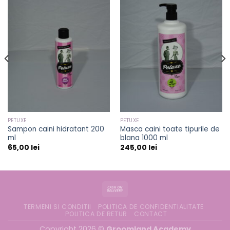
PETUXE
PETUXE
Sampon caini hidratant 200
Masca caini toate tipurile de
ml
blana 1000 ml
65,00
lei
245,00
lei
TERMENI SI CONDITII
POLITICA DE CONFIDENTIALITATE
POLITICA DE RETUR
CONTACT
Copyright 2026 ©
Groomland Academy