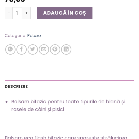
Cantitate Spray leave-in Thor pt caini si pisici
ADAUGĂ ÎN COȘ
Categorie:
Petuxe
DESCRIERE
Balsam bifazic pentru toate tipurile de blană și
rasele de câini și pisici
Balsam eco flash bifazic care sporește strălucirea