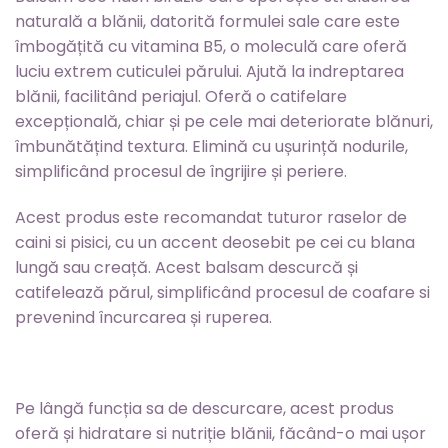
naturală a blănii, datorită formulei sale care este
îmbogățită cu vitamina B5, o moleculă care oferă
luciu extrem cuticulei părului. Ajută la indreptarea
blănii, facilitând periajul. Oferă o catifelare
excepțională, chiar și pe cele mai deteriorate blănuri,
îmbunătățind textura. Elimină cu ușurință nodurile,
simplificând procesul de îngrijire și periere.
Acest produs este recomandat tuturor raselor de
caini si pisici, cu un accent deosebit pe cei cu blana
lungă sau creață. Acest balsam descurcă și
catifelează părul, simplificând procesul de coafare si
prevenind încurcarea și ruperea.
Pe lângă funcția sa de descurcare, acest produs
oferă și hidratare si nutriție blănii, făcând-o mai ușor